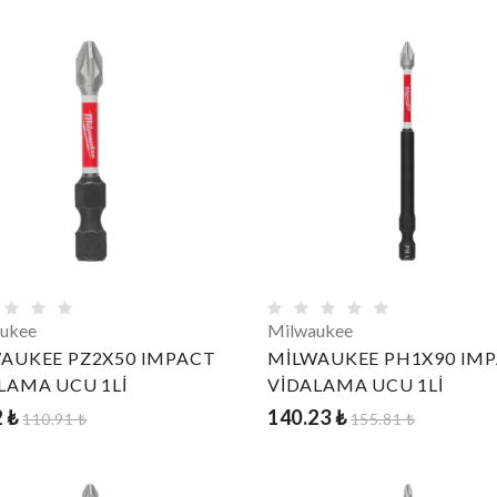
ukee
Milwaukee
AUKEE PZ2X50 IMPACT
MİLWAUKEE PH1X90 IM
LAMA UCU 1Lİ
VİDALAMA UCU 1Lİ
2 ₺
140.23 ₺
110.91 ₺
155.81 ₺