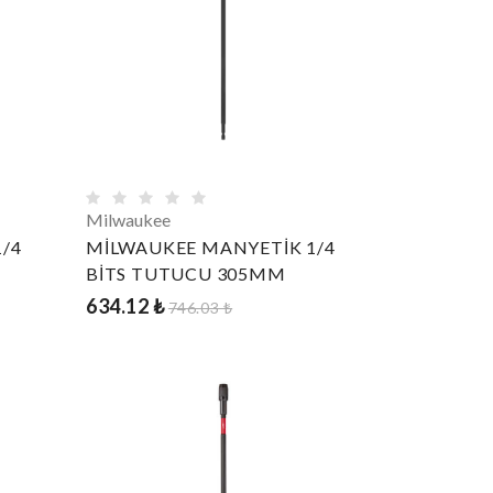
Milwaukee
/4
MİLWAUKEE MANYETİK 1/4
BİTS TUTUCU 305MM
634.12 ₺
746.03 ₺