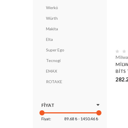
Werkö
Würth
Makita
Elta
Super Ego
Milwa
Tecnogi
MİLW
BİTS
EMAX
282.
ROTAKE
FIYAT
Fiyat:
89.68 ₺ - 1450.46 ₺