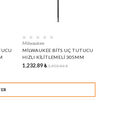
Milwaukee
TUCU
MİLWAUKEE BİTS UÇ TUTUCU
M
HIZLI KİLİTLEMELİ 305MM
1,232.89 ₺
1,450.46 ₺
TER