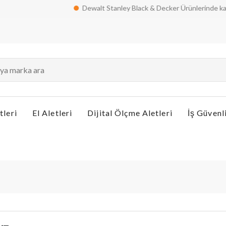
Dewalt Stanley Black & Decker Ürünlerinde kampanya! Peşin 
tleri
El Aletleri
Dijital Ölçme Aletleri
İş Güvenl