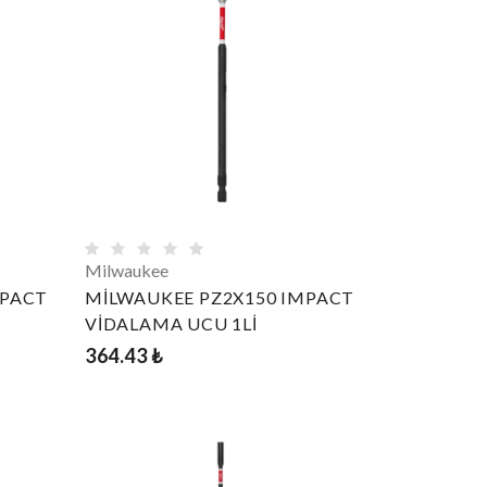
Milwaukee
MPACT
MİLWAUKEE PZ2X150 IMPACT
VİDALAMA UCU 1Lİ
364.43 ₺