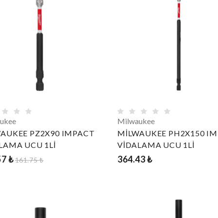
ukee
Milwaukee
AUKEE PZ2X90 IMPACT
MİLWAUKEE PH2X150 I
LAMA UCU 1Lİ
VİDALAMA UCU 1Lİ
57 ₺
364.43 ₺
161.75 ₺