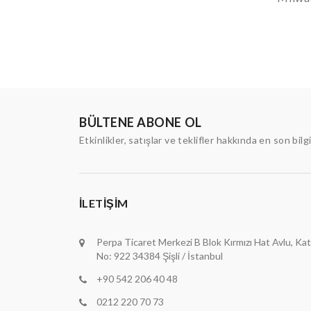
BÜLTENE ABONE OL
Etkinlikler, satışlar ve teklifler hakkında en son bilg
İLETIŞIM
Perpa Ticaret Merkezi B Blok Kırmızı Hat Avlu, Kat
No: 922 34384 Şişli / İstanbul
+90 542 206 40 48
0212 220 70 73