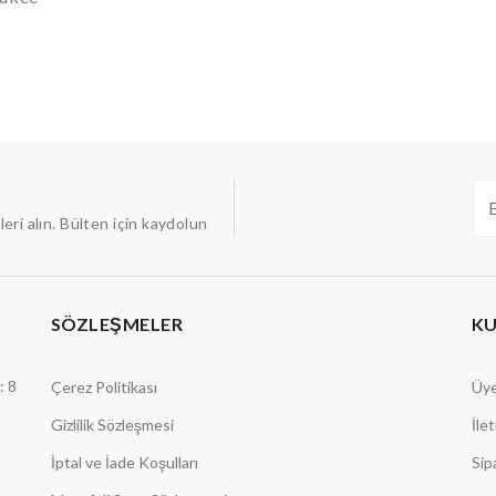
ileri alın. Bülten için kaydolun
SÖZLEŞMELER
K
: 8
Çerez Politikası
Üye
Gizlilik Sözleşmesi
İle
İptal ve İade Koşulları
Sip