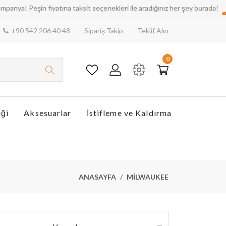
Bütç
fiyatına taksit seçenekleri ile aradığınız her şey burada!
+90 542 206 40 48
Sipariş Takip
Teklif Alın
0
iği
Aksesuarlar
İstifleme ve Kaldırma
ANASAYFA
MILWAUKEE