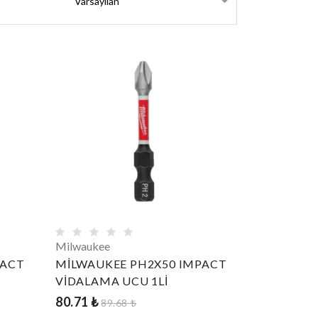
Milwaukee
PACT
MİLWAUKEE PH2X50 IMPACT
VİDALAMA UCU 1Lİ
80.71 ₺
89.68 ₺