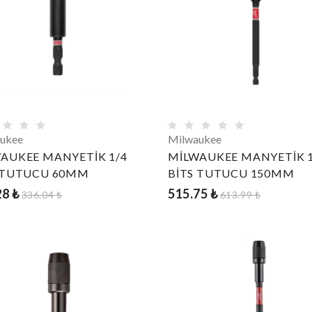
ukee
Milwaukee
AUKEE MANYETİK 1/4
MİLWAUKEE MANYETİK 1
 TUTUCU 60MM
BİTS TUTUCU 150MM
28 ₺
515.75 ₺
336.04 ₺
613.99 ₺