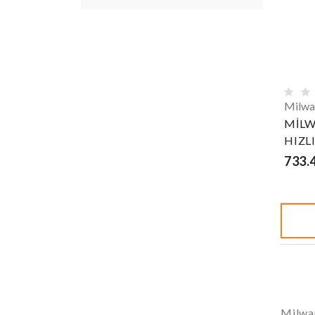
Milwa
MİLW
HIZL
733.
Milwa