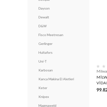
Dayson
Dewalt
D&W
Fisco Meetresan
Gerlinger
Hultafors
Uni-T
Karbosan
Milwa
MİLW
Kanca Makina El Aletleri
VİDA
Keter
99.8
Knipex
Magmaweld