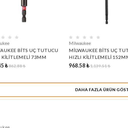
ukee
Milwaukee
AUKEE BİTS UÇ TUTUCU
MİLWAUKEE BİTS UÇ TU
I KİLİTLEMELİ 73MM
HIZLI KİLİTLEMELİ 152M
45 ₺
968.58 ₺
862.88 ₺
1,139.51 ₺
DAHA FAZLA ÜRÜN GÖS
ukee