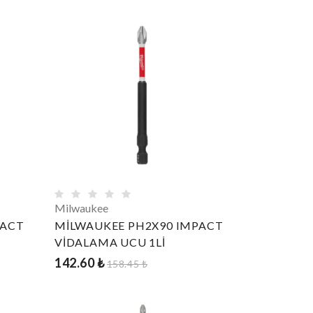
Milwaukee
PACT
MİLWAUKEE PH2X90 IMPACT
VİDALAMA UCU 1Lİ
142.60 ₺
158.45 ₺