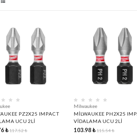
ukee
Milwaukee
AUKEE PZ2X25 IMPACT
MİLWAUKEE PH2X25 IM
LAMA UCU 2Lİ
VİDALAMA UCU 2Lİ
76 ₺
103.98 ₺
117.52 ₺
115.54 ₺