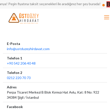
Bü
Peşin fiyatına taksit seçenekleri ile aradığınız her şey burada!
E-Posta
info@ustduzeyhirdavat.com
Telefon 1
+90 542 206 40 48
Telefon 2
0212 220 70 73
Adres
Perpa Ticaret Merkezi B Blok Kırmızı Hat Avlu, Kat: 8 No: 922
34384 Şişli / İstanbul
Facebook