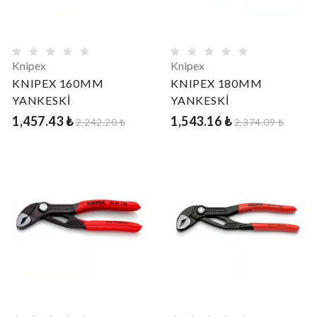
Knipex
Knipex
KNIPEX 160MM
KNIPEX 180MM
YANKESKİ
YANKESKİ
1,457.43 ₺
1,543.16 ₺
2,242.20 ₺
2,374.09 ₺