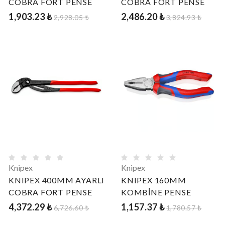
COBRA FORT PENSE
COBRA FORT PENSE
1,903.23 ₺
2,486.20 ₺
2,928.05 ₺
3,824.93 ₺
Knipex
Knipex
KNIPEX 400MM AYARLI
KNIPEX 160MM
COBRA FORT PENSE
KOMBİNE PENSE
4,372.29 ₺
1,157.37 ₺
6,726.60 ₺
1,780.57 ₺