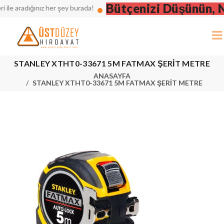
Bütçenizi Düşünün, Nak
e aradığınız her şey burada!
STANLEY XTHT0-33671 5M FATMAX ŞERİT METRE
ANASAYFA
STANLEY XTHT0-33671 5M FATMAX ŞERİT METRE