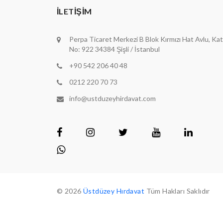
İLETIŞIM
Perpa Ticaret Merkezi B Blok Kırmızı Hat Avlu, Kat
No: 922 34384 Şişli / İstanbul
+90 542 206 40 48
0212 220 70 73
info@ustduzeyhirdavat.com
© 2026
Üstdüzey Hırdavat
Tüm Hakları Saklıdır