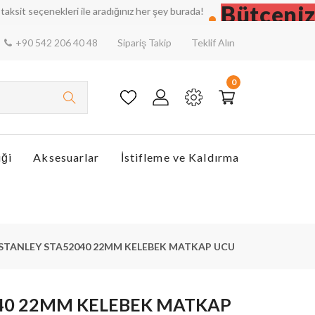
Bütçenizi D
eçenekleri ile aradığınız her şey burada!
+90 542 206 40 48
Sipariş Takip
Teklif Alın
0
iği
Aksesuarlar
İstifleme ve Kaldırma
STANLEY STA52040 22MM KELEBEK MATKAP UCU
40 22MM KELEBEK MATKAP