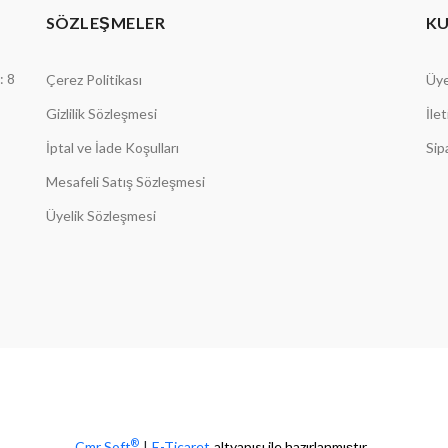
SÖZLEŞMELER
K
: 8
Çerez Politikası
Üye
Gizlilik Sözleşmesi
İle
İptal ve İade Koşulları
Sip
Mesafeli Satış Sözleşmesi
Üyelik Sözleşmesi
®
Cmr Soft
|
E-Ticaret
altyapısı ile hazırlanmıştır.