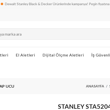
alt Stanley Black & Decker Ürünlerinde kampanya! Peşin fiyatına taksit s
tleri
El Aletleri
Dijital Ölçme Aletleri
İş Güvenl
AP UCU
ANASAYFA
STANLEY STA520