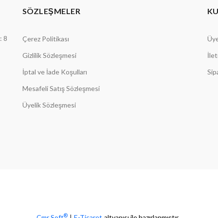
SÖZLEŞMELER
K
: 8
Çerez Politikası
Üye
Gizlilik Sözleşmesi
İle
İptal ve İade Koşulları
Sip
Mesafeli Satış Sözleşmesi
Üyelik Sözleşmesi
®
Cmr Soft
|
E-Ticaret
altyapısı ile hazırlanmıştır.