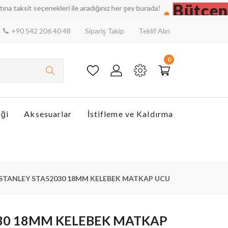
Bütçenizi
it seçenekleri ile aradığınız her şey burada!
+90 542 206 40 48
Sipariş Takip
Teklif Alın
0
iği
Aksesuarlar
İstifleme ve Kaldırma
STANLEY STA52030 18MM KELEBEK MATKAP UCU
30 18MM KELEBEK MATKAP