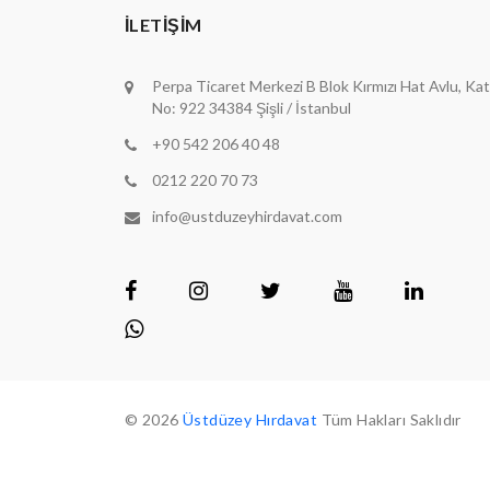
İLETIŞIM
Perpa Ticaret Merkezi B Blok Kırmızı Hat Avlu, Kat
No: 922 34384 Şişli / İstanbul
+90 542 206 40 48
0212 220 70 73
info@ustduzeyhirdavat.com
© 2026
Üstdüzey Hırdavat
Tüm Hakları Saklıdır