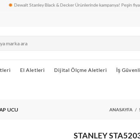
Dewalt Stanley Black & Decker Ürünlerinde kampanya! Peşin fiyatına taks
tleri
El Aletleri
Dijital Ölçme Aletleri
İş Güvenl
AP UCU
ANASAYFA
STANLEY STA520