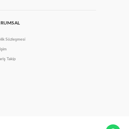
URUMSAL
lik Sözleşmesi
tişim
ariş Takip