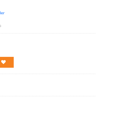
ler
₺