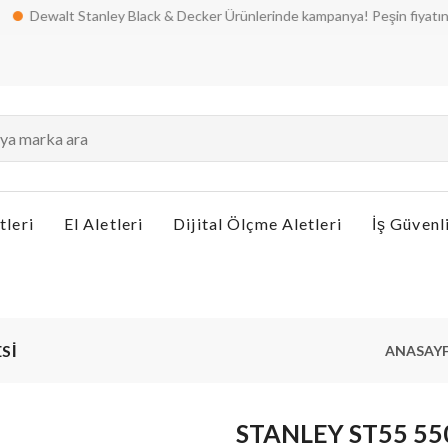
walt Stanley Black & Decker Ürünlerinde kampanya! Peşin fiyatına taksit 
tleri
El Aletleri
Dijital Ölçme Aletleri
İş Güvenl
Sİ
ANASAY
STANLEY ST55 5