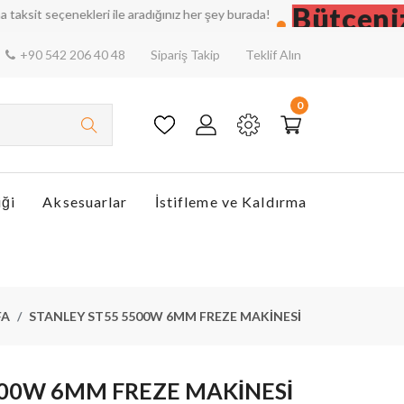
Bütçenizi 
seçenekleri ile aradığınız her şey burada!
+90 542 206 40 48
Sipariş Takip
Teklif Alın
0
iği
Aksesuarlar
İstifleme ve Kaldırma
FA
STANLEY ST55 5500W 6MM FREZE MAKİNESİ
500W 6MM FREZE MAKİNESİ