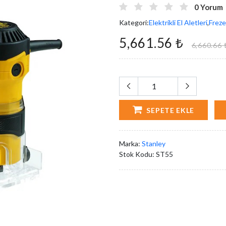
0 Yorum
Kategori:
Elektrikli El Aletleri
,
Freze
5,661.56 ₺
6,660.66 
SEPETE EKLE
Marka:
Stanley
Stok Kodu:
ST55