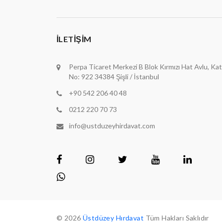
İLETIŞIM
Perpa Ticaret Merkezi B Blok Kırmızı Hat Avlu, Kat
No: 922 34384 Şişli / İstanbul
+90 542 206 40 48
0212 220 70 73
info@ustduzeyhirdavat.com
© 2026
Üstdüzey Hırdavat
Tüm Hakları Saklıdır