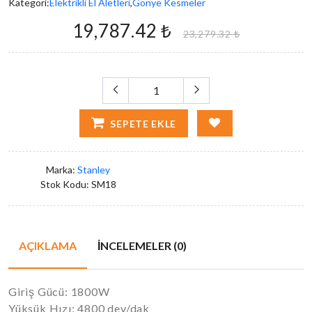
Kategori:
Elektrikli El Aletleri
,
Gönye Kesmeler
19,787.42 ₺
23,279.32 ₺
SEPETE EKLE
Marka:
Stanley
Stok Kodu:
SM18
AÇIKLAMA
İNCELEMELER (0)
Giriş Gücü: 1800W
Yüksük Hızı: 4800 dev/dak