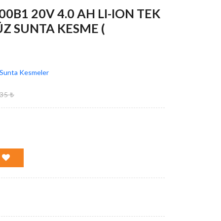
0B1 20V 4.0 AH LI-ION TEK
Z SUNTA KESME (
Sunta Kesmeler
35 ₺