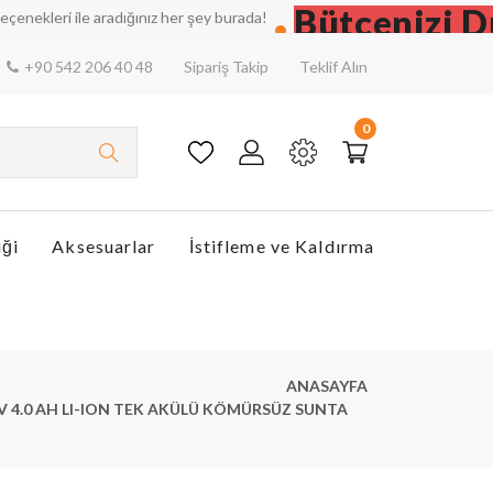
Bütçenizi Düşü
i ile aradığınız her şey burada!
+90 542 206 40 48
Sipariş Takip
Teklif Alın
0
iği
Aksesuarlar
İstifleme ve Kaldırma
ANASAYFA
V 4.0 AH LI-ION TEK AKÜLÜ KÖMÜRSÜZ SUNTA