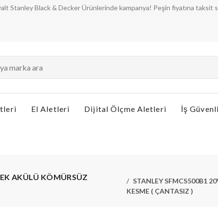
ey Black & Decker Ürünlerinde kampanya! Peşin fiyatına taksit seçenekler
tleri
El Aletleri
Dijital Ölçme Aletleri
İş Güvenl
N TEK AKÜLÜ KÖMÜRSÜZ
STANLEY SFMCS500B1 20
KESME ( ÇANTASIZ )