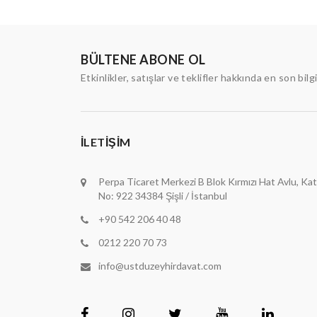
BÜLTENE ABONE OL
Etkinlikler, satışlar ve teklifler hakkında en son bilg
İLETIŞIM
Perpa Ticaret Merkezi B Blok Kırmızı Hat Avlu, Kat
No: 922 34384 Şişli / İstanbul
+90 542 206 40 48
0212 220 70 73
info@ustduzeyhirdavat.com