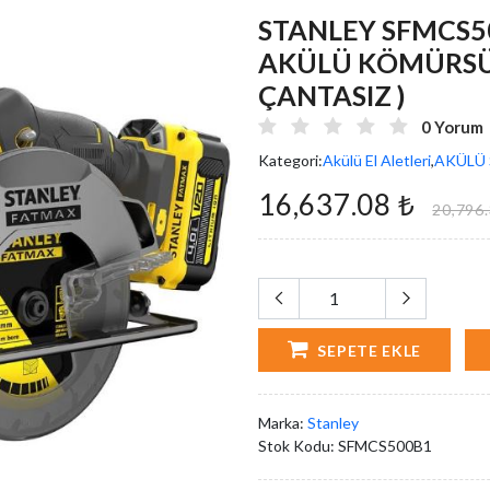
STANLEY SFMCS50
AKÜLÜ KÖMÜRSÜ
ÇANTASIZ )
0 Yorum
Kategori:
Akülü El Aletleri
,
AKÜLÜ 
16,637.08 ₺
20,796.
SEPETE EKLE
Marka:
Stanley
Stok Kodu:
SFMCS500B1