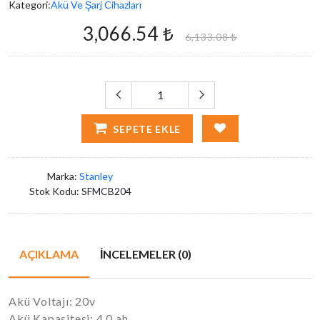
Kategori:
Akü Ve Şarj Cihazları
3,066.54 ₺
6,133.08 ₺
SEPETE EKLE
Marka:
Stanley
Stok Kodu:
SFMCB204
AÇIKLAMA
İNCELEMELER (0)
Akü Voltajı: 20v
Akü Kapasitesi: 4.0 ah