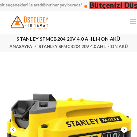
Bütçenizi Düşün
çenekleri ile aradığınız her şey burada!
STANLEY SFMCB204 20V 4.0 AH LI-ION AKÜ
ANASAYFA
STANLEY SFMCB204 20V 4.0 AH LI-ION AKÜ