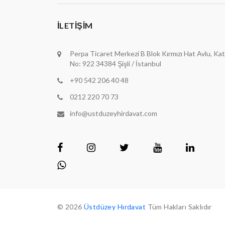
İLETIŞIM
Perpa Ticaret Merkezi B Blok Kırmızı Hat Avlu, Kat
No: 922 34384 Şişli / İstanbul
+90 542 206 40 48
0212 220 70 73
info@ustduzeyhirdavat.com
© 2026
Üstdüzey Hırdavat
Tüm Hakları Saklıdır