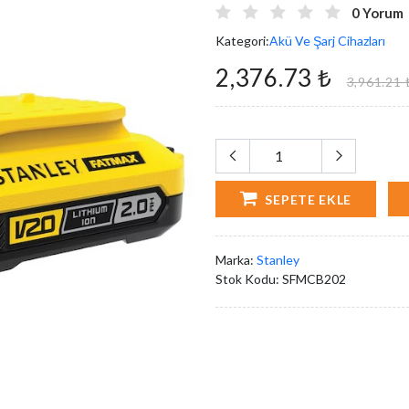
0 Yorum
Kategori:
Akü Ve Şarj Cihazları
2,376.73 ₺
3,961.21 
SEPETE EKLE
Marka:
Stanley
Stok Kodu:
SFMCB202