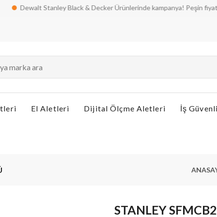
Dewalt Stanley Black & Decker Ürünlerinde kampanya! Peşin fiyatına taksit
tleri
El Aletleri
Dijital Ölçme Aletleri
İş Güvenl
Ü
ANASA
STANLEY SFMCB20