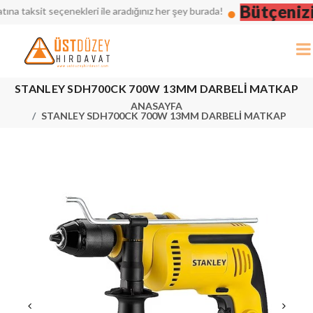
Bütçenizi D
taksit seçenekleri ile aradığınız her şey burada!
STANLEY SDH700CK 700W 13MM DARBELİ MATKAP
ANASAYFA
STANLEY SDH700CK 700W 13MM DARBELİ MATKAP