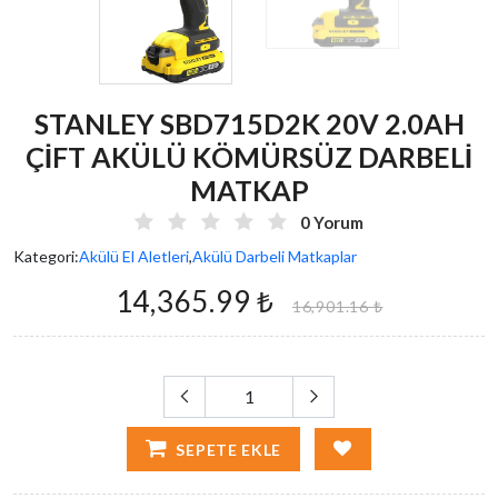
STANLEY SBD715D2K 20V 2.0AH
ÇİFT AKÜLÜ KÖMÜRSÜZ DARBELİ
MATKAP
0 Yorum
Kategori:
Akülü El Aletleri
,
Akülü Darbeli Matkaplar
14,365.99 ₺
16,901.16 ₺
SEPETE EKLE