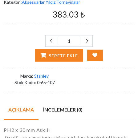
Kategori:
Aksesuarlar
,
Yıldız Tornavidalar
383.03 ₺
SEPETE EKLE
Marka:
Stanley
Stok Kodu:
0-65-407
AÇIKLAMA
İNCELEMELER (0)
PH2 x 30 mm Askılı
Geniş sap sayesinde ahşap vidaları hareket ettirmek