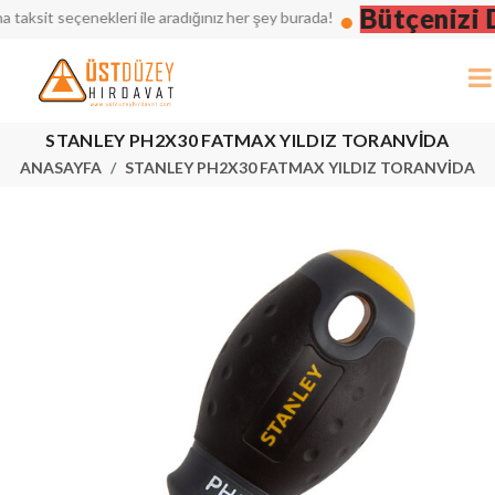
Bütçenizi Dü
sit seçenekleri ile aradığınız her şey burada!
STANLEY PH2X30 FATMAX YILDIZ TORANVİDA
ANASAYFA
STANLEY PH2X30 FATMAX YILDIZ TORANVİDA