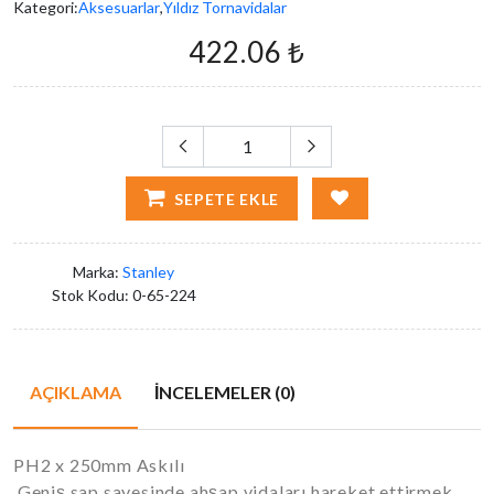
Kategori:
Aksesuarlar
,
Yıldız Tornavidalar
422.06 ₺
SEPETE EKLE
Marka:
Stanley
Stok Kodu:
0-65-224
AÇIKLAMA
İNCELEMELER (0)
PH2 x 250mm Askılı
Geniş sap sayesinde ahşap vidaları hareket ettirmek