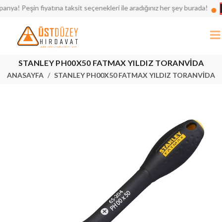
Bü
 Peşin fiyatına taksit seçenekleri ile aradığınız her şey burada!
STANLEY PH00X50 FATMAX YILDIZ TORANVİDA
ANASAYFA
STANLEY PH00X50 FATMAX YILDIZ TORANVİDA