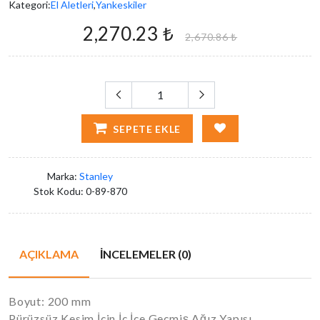
Kategori:
El Aletleri
,
Yankeskiler
2,270.23 ₺
2,670.86 ₺
SEPETE EKLE
Marka:
Stanley
Stok Kodu:
0-89-870
AÇIKLAMA
İNCELEMELER (0)
Boyut: 200 mm
Pürüzsüz Kesim İçin İç İçe Geçmiş Ağız Yapısı