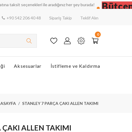
Bütçenizi
sit seçenekleri ile aradığınız her şey burada!
+90 542 206 40 48
Sipariş Takip
Teklif Alın
0
iği
Aksesuarlar
İstifleme ve Kaldırma
ASAYFA
STANLEY 7 PARÇA ÇAKI ALLEN TAKIMI
 ÇAKI ALLEN TAKIMI