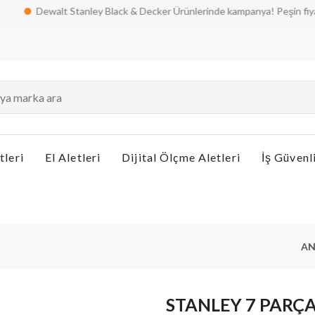
Dewalt Stanley Black & Decker Ürünlerinde kampanya! Peşin fiyatına tak
tleri
El Aletleri
Dijital Ölçme Aletleri
İş Güvenl
AN
STANLEY 7 PARÇA