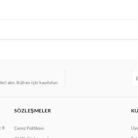
ileri alın. Bülten için kaydolun
SÖZLEŞMELER
K
: 8
Çerez Politikası
Üye