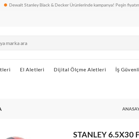
walt Stanley Black & Decker Ürünlerinde kampanya! Peşin fiyatına taksit 
tleri
El Aletleri
Dijital Ölçme Aletleri
İş Güvenl
A
ANASA
STANLEY 6.5X30