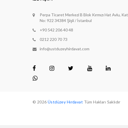
Perpa Ticaret Merkezi B Blok Kırmızı Hat Avlu, Kat
No: 922 34384 Şişli / İstanbul
+90 542 206 40 48
0212 220 70 73
info@ustduzeyhirdavat.com
© 2026
Üstdüzey Hırdavat
Tüm Hakları Saklıdır