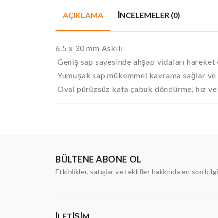
AÇIKLAMA
İNCELEMELER (0)
6.5 x 30 mm Askılı
Geniş sap sayesinde ahşap vidaları hareket
Yumuşak sap mükemmel kavrama sağlar ve y
Oval pürüzsüz kafa çabuk döndürme, hız ve r
BÜLTENE ABONE OL
Etkinlikler, satışlar ve teklifler hakkında en son bilg
İLETIŞIM