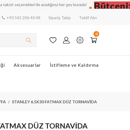
Bütçenizi 
seçenekleri ile aradığınız her şey burada!
+90 542 206 40 48
Sipariş Takip
Teklif Alın
0
iği
Aksesuarlar
İstifleme ve Kaldırma
YFA
STANLEY 6.5X30 FATMAX DÜZ TORNAVİDA
 FATMAX DÜZ TORNAVİDA