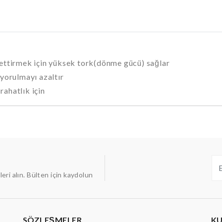
 ettirmek için yüksek tork(dönme gücü) sağlar
orulmayı azaltır
ahatlık için
ileri alın. Bülten için kaydolun
SÖZLEŞMELER
K