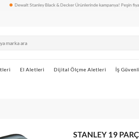
Dewalt Stanley Black & Decker Ürünlerinde kampanya! Peşin fiyatına taksi
tleri
El Aletleri
Dijital Ölçme Aletleri
İş Güvenl
STANLEY 19 PARÇA