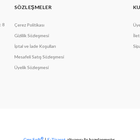
SÖZLEŞMELER
K
: 8
Çerez Politikası
Üye
Gizlilik Sözleşmesi
İle
İptal ve İade Koşulları
Sip
Mesafeli Satış Sözleşmesi
Üyelik Sözleşmesi
®
Cmr Soft
|
E-Ticaret
altyapısı ile hazırlanmıştır.