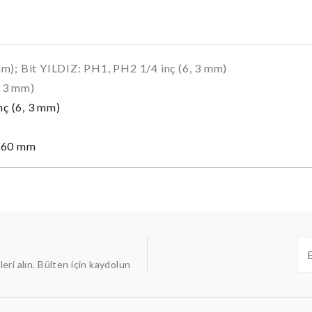
 mm); Bit YILDIZ: PH1, PH2 1/4 inç (6, 3 mm)
, 3 mm)
nç (6, 3 mm)
u 60 mm
ileri alın. Bülten için kaydolun