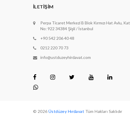
İLETIŞIM
Perpa Ticaret Merkezi B Blok Kırmızı Hat Avlu, Kat
No: 922 34384 Şişli / İstanbul
+90 542 206 40 48
0212 220 70 73
info@ustduzeyhirdavat.com
© 2026
Üstdüzey Hırdavat
Tüm Hakları Saklıdır