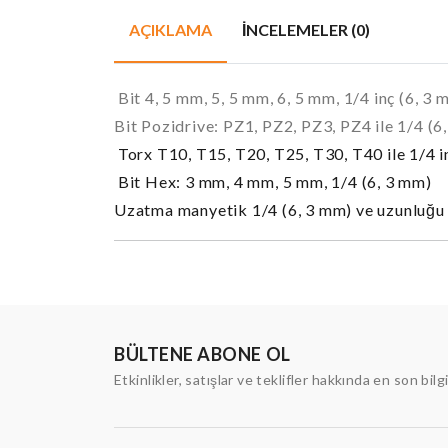
AÇIKLAMA
İNCELEMELER (0)
Bit 4, 5 mm, 5, 5 mm, 6, 5 mm, 1/4 inç (6, 3
Bit Pozidrive: PZ1, PZ2, PZ3, PZ4 ile 1/4 (6
Torx T10, T15, T20, T25, T30, T40 ile 1/4 i
Bit Hex: 3 mm, 4 mm, 5 mm, 1/4 (6, 3 mm)
Uzatma manyetik 1/4 (6, 3 mm) ve uzunluğ
BÜLTENE ABONE OL
Etkinlikler, satışlar ve teklifler hakkında en son bilg