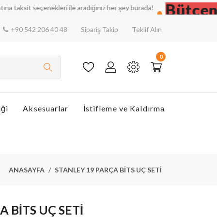
Bütçenizi
t seçenekleri ile aradığınız her şey burada!
+90 542 206 40 48
Sipariş Takip
Teklif Alın
0
iği
Aksesuarlar
İstifleme ve Kaldırma
ANASAYFA
STANLEY 19 PARÇA BİTS UÇ SETİ
 BİTS UÇ SETİ