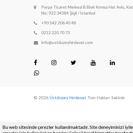
Perpa Ticaret Merkezi B Blok Kırmızı Hat Avlu, Kat
No: 922 34384 Şişli / İstanbul
+90 542 206 40 48
0212 220 70 73
info@ustduzeyhirdavat.com
© 2026
Üstdüzey Hırdavat
Tüm Hakları Saklıdır
Bu web sitesinde çerezler kullanılmaktadır. Site deneyiminizi iyile
amaçlar için kullanılırken bazıları üçüncü taraf hizmetler tarafından