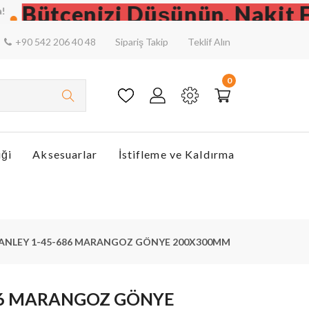
Bütçenizi Düşünün, Nakit Fiya
+90 542 206 40 48
Sipariş Takip
Teklif Alın
0
iği
Aksesuarlar
İstifleme ve Kaldırma
ANLEY 1-45-686 MARANGOZ GÖNYE 200X300MM
86 MARANGOZ GÖNYE