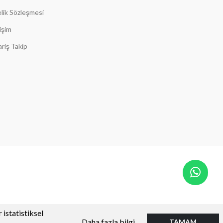
lik Sözleşmesi
tişim
ariş Takip
 istatistiksel
Daha fazla bilgi
TAMAM