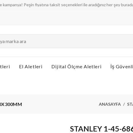
a! Peşin fiyatına taksit seçenekleri ile aradığınız her şey burada!
tleri
El Aletleri
Dijital Ölçme Aletleri
İş Güvenl
00X300MM
ANASAYFA
ST
STANLEY 1-45-6