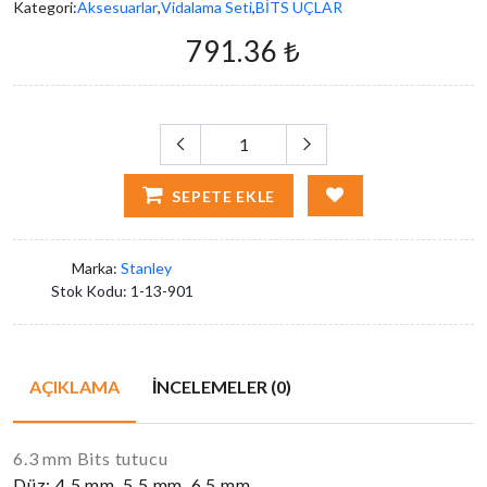
Kategori:
Aksesuarlar
,
Vidalama Seti
,
BİTS UÇLAR
791.36 ₺
SEPETE EKLE
Marka:
Stanley
Stok Kodu:
1-13-901
AÇIKLAMA
İNCELEMELER (0)
6.3 mm Bits tutucu
Düz: 4.5 mm 5.5 mm 6.5 mm