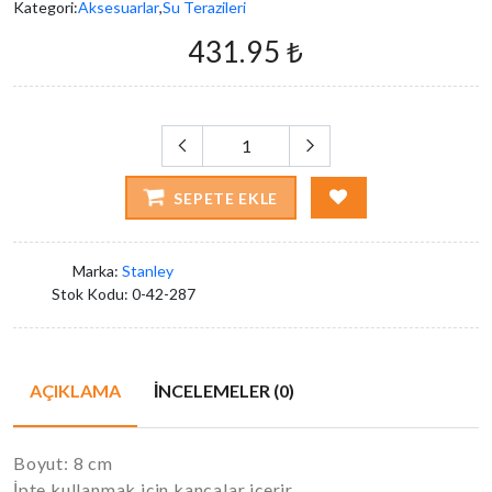
Kategori:
Aksesuarlar
,
Su Terazileri
431.95 ₺
SEPETE EKLE
Marka:
Stanley
Stok Kodu:
0-42-287
AÇIKLAMA
İNCELEMELER (0)
Boyut: 8 cm
İpte kullanmak için kancalar içerir