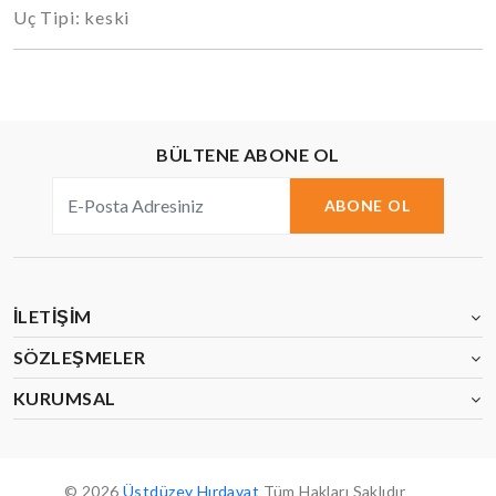
Uç Tipi: keski
BÜLTENE ABONE OL
ABONE OL
İLETIŞIM
SÖZLEŞMELER
KURUMSAL
© 2026
Üstdüzey Hırdavat
Tüm Hakları Saklıdır