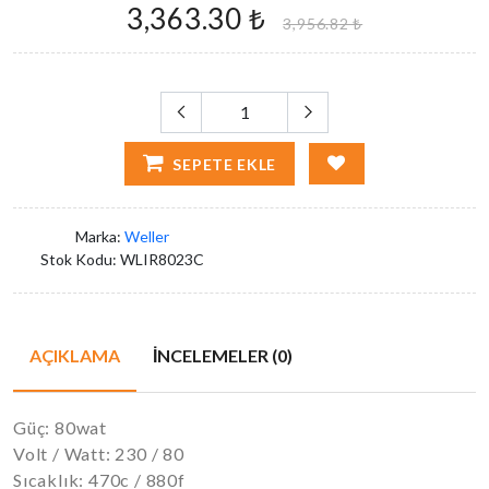
3,363.30 ₺
3,956.82 ₺
SEPETE EKLE
Marka:
Weller
Stok Kodu:
WLIR8023C
AÇIKLAMA
İNCELEMELER (0)
Güç: 80wat
Volt / Watt: 230 / 80
Sıcaklık: 470c / 880f