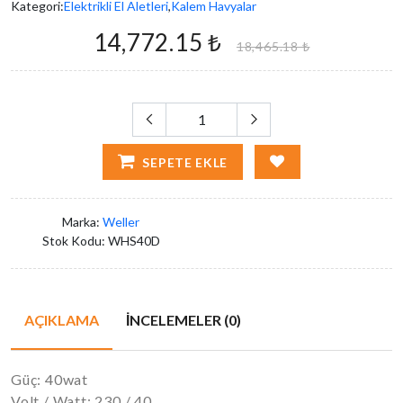
Kategori:
Elektrikli El Aletleri
,
Kalem Havyalar
14,772.15 ₺
18,465.18 ₺
SEPETE EKLE
Marka:
Weller
Stok Kodu:
WHS40D
AÇIKLAMA
İNCELEMELER (0)
Güç: 40wat
Volt / Watt: 230 / 40