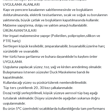
UYGULAMA ALANLARI
Kapı ve pencere kasalarının sabitlenmesinde ve boşlukların
doldurulmasında, elektrik tesisatlarının, sıcak ve soğuk su borularının
yalıtımında, büyük çatlak ve boşlukların kapatılmasında kullanılır.
Malzeme yapıştırma, dolgu ve yalıtım amaçlı kullanılabilir.
ÜRÜN AVANTAJLARI
Her inşaat malzemesine yapışır (Polietilen, poliproplen,silikon ve
PTFE hariç)
Sertleşen köpük kesilebilir, zımparalanabilir, boyanabilir,üzerine harç
sürülebilir ve sıvanabilir.
Her türlü hava şartlarına ve buhara dayanıklıdır
Isı kaybını önler
UYGULAMA
Uygulama yapılacak yüzey; toz, yağ ve kirden arındırılmış olmalıdır.
Bulaşmaması istenen yüzeyler Duck Maskeleme bandı ile
kapatılmalıdır.
Kullanılacağı yüzey su püskürtülerek nemlendirilmelidir.
Tüp ters çevirilerek 20 , 30 kez çalkalanmalıdır.
Dozaj tetiği yerleştirilmeli, köpük yüzeye aerosol tüp baş aşağı
tutularak sıkılmalıdır. Düşey yüzeylerde aşağıdan yukarıya doğru
uygulanmalıdır.
Bu ürün 5°C üzerindeki sıcaklıklarda kullanıldığında tam performans