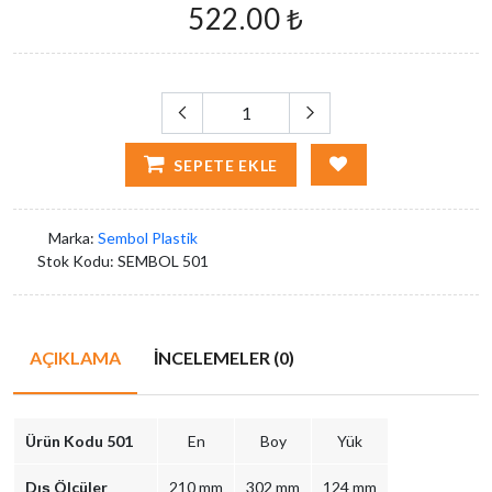
522.00 ₺
SEPETE EKLE
Marka:
Sembol Plastik
Stok Kodu:
SEMBOL 501
AÇIKLAMA
İNCELEMELER (0)
Ürün Kodu 501
En
Boy
Yük
Dış Ölçüler
210 mm
302 mm
124 mm