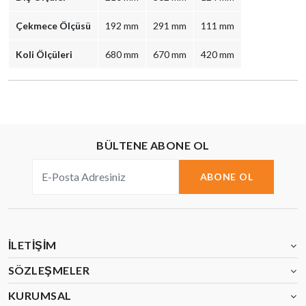
Çekmece Ölçüsü
192 mm
291 mm
111 mm
Koli Ölçüleri
680 mm
670 mm
420 mm
BÜLTENE ABONE OL
ABONE OL
İLETIŞIM
SÖZLEŞMELER
KURUMSAL