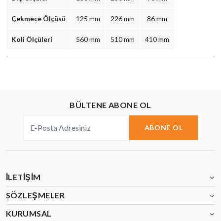
Çekmece Ölçüsü
125 mm
226 mm
86 mm
Koli Ölçüleri
560 mm
510 mm
410 mm
BÜLTENE ABONE OL
ABONE OL
İLETIŞIM
SÖZLEŞMELER
KURUMSAL