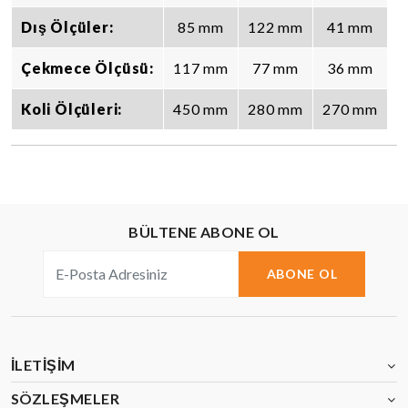
Dış Ölçüler:
85 mm
122 mm
41 mm
Çekmece Ölçüsü:
117 mm
77 mm
36 mm
Koli Ölçüleri:
450 mm
280 mm
270 mm
BÜLTENE ABONE OL
ABONE OL
İLETIŞIM
SÖZLEŞMELER