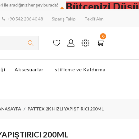
Bütçenizi Düşünün
radığınız her şey burada!
+90 542 206 40 48
Sipariş Takip
Teklif Alın
0
iği
Aksesuarlar
İstifleme ve Kaldırma
ANASAYFA
PATTEX 2K HIZLI YAPIŞTIRICI 200ML
YAPIŞTIRICI 200ML