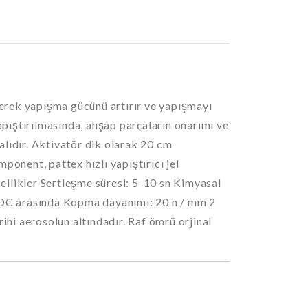
eyerek yapışma gücünü artırır ve yapışmayı
yapıştırılmasında, ahşap parçaların onarımı ve
alıdır. Aktivatör dik olarak 20 cm
ponent, pattex hızlı yapıştırıcı jel
özellikler Sertleşme süresi: 5-10 sn Kimyasal
80 OC arasında Kopma dayanımı: 20 n / mm 2
hi aerosolun altındadır. Raf ömrü orjinal