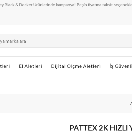
k & Decker Ürünlerinde kampanya! Peşin fiyatına taksit seçenekleri ile a
tleri
El Aletleri
Dijital Ölçme Aletleri
İş Güvenl
PATTEX 2K HIZLI 