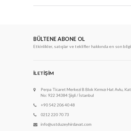
BÜLTENE ABONE OL
Etkinlikler, satışlar ve teklifler hakkında en son bilg
İLETIŞIM
Perpa Ticaret Merkezi B Blok Kırmızı Hat Avlu, Kat
No: 922 34384 Şişli / İstanbul
+90 542 206 40 48
0212 220 70 73
info@ustduzeyhirdavat.com