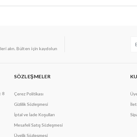
ileri alın. Bülten için kaydolun
SÖZLEŞMELER
K
: 8
Çerez Politikası
Üye
Gizlilik Sözleşmesi
İle
İptal ve İade Koşulları
Sip
Mesafeli Satış Sözleşmesi
Üyelik Sözleşmesi