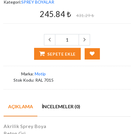
Kategori:
SPREY BOYALAR
245.84 ₺
431.29 ₺
SEPETE EKLE
Marka:
Motip
Stok Kodu:
RAL 7015
AÇIKLAMA
İNCELEMELER (0)
Akrilik Sprey Boya
Beton Gri