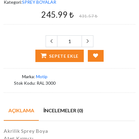
Kategori:
SPREY BOYALAR
245.99 ₺
431.57 ₺
SEPETE EKLE
Marka:
Motip
Stok Kodu:
RAL 3000
AÇIKLAMA
İNCELEMELER (0)
Akrilik Sprey Boya
Ateş Kırmızı