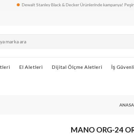
Dewalt Stanley Black & Decker Ürünlerinde kampanya! Peşin fiyatına 
tleri
El Aletleri
Dijital Ölçme Aletleri
İş Güvenl
ANASA
MANO ORG-24 O