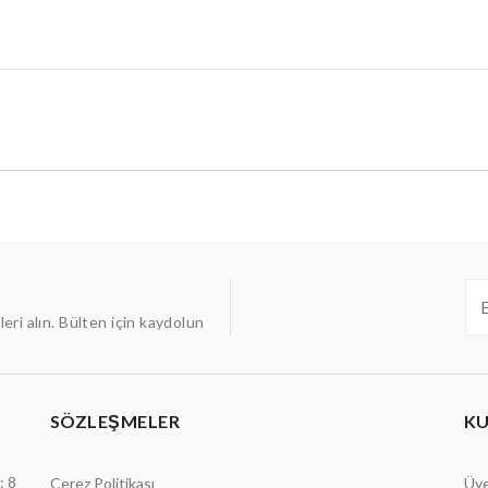
ileri alın. Bülten için kaydolun
SÖZLEŞMELER
K
: 8
Çerez Politikası
Üye