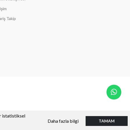
tişim
ariş Takip
 istatistiksel
Daha fazla bilgi
TAMAM