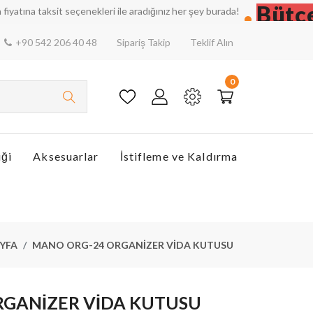
Bütçeniz
taksit seçenekleri ile aradığınız her şey burada!
+90 542 206 40 48
Sipariş Takip
Teklif Alın
0
iği
Aksesuarlar
İstifleme ve Kaldırma
YFA
MANO ORG-24 ORGANİZER VİDA KUTUSU
RGANİZER VİDA KUTUSU