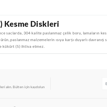
) Kesme Diskleri
ince saclarda, 304 kalite paslanmaz çelik boru, lamaların ke
p ürün, paslanmaz malzemelerin ısıya karșı duyarlı davranıș se
ve kükürt (S) ihtiva etmez.
ileri alın. Bülten için kaydolun