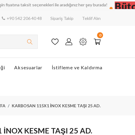
Bütçeni
 taksit seçenekleri ile aradığınız her şey burada!
+90 542 206 40 48
Sipariş Takip
Teklif Alın
0
iği
Aksesuarlar
İstifleme ve Kaldırma
FA
KARBOSAN 115X1 İNOX KESME TAŞI 25 AD.
İNOX KESME TAŞI 25 AD.