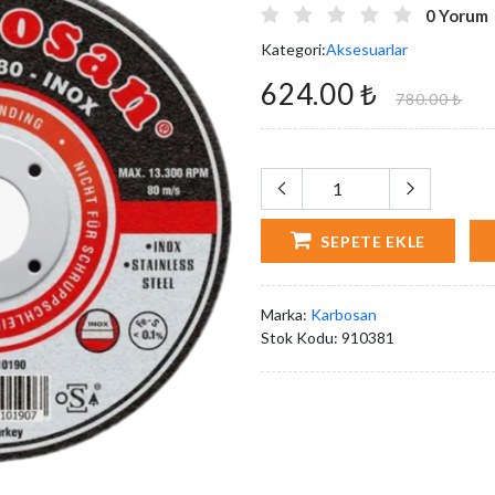
0 Yorum
Kategori:
Aksesuarlar
624.00 ₺
780.00 ₺
SEPETE EKLE
Marka:
Karbosan
Stok Kodu:
910381