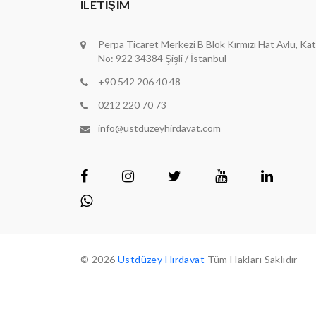
İLETIŞIM
Perpa Ticaret Merkezi B Blok Kırmızı Hat Avlu, Kat
No: 922 34384 Şişli / İstanbul
+90 542 206 40 48
0212 220 70 73
info@ustduzeyhirdavat.com
© 2026
Üstdüzey Hırdavat
Tüm Hakları Saklıdır