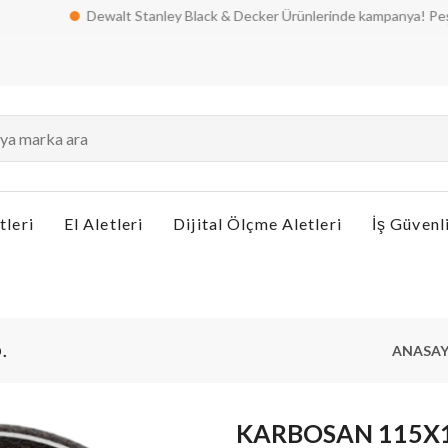
Dewalt Stanley Black & Decker Ürünlerinde kampanya! Peşin fiyatına
tleri
El Aletleri
Dijital Ölçme Aletleri
İş Güvenl
.
ANASAY
KARBOSAN 115X1 