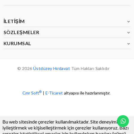
İLETIŞIM
SÖZLEŞMELER
KURUMSAL
© 2026
Üstdüzey Hırdavat
Tüm Hakları Saklıdır
®
Cmr Soft
|
E-Ticaret
altyapısı ile hazırlanmıştır.
Bu web sitesinde çerezler kullanılmaktadır. Site deneyiminizi
iyileştirmek ve kişiselleştirmek için çerezler kullanıyoruz. Bazı
çerezler istatistiksel amaçlar için kullanılırken bazıları üçüncü