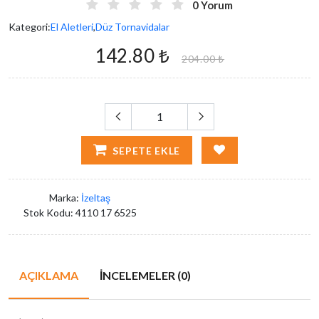
0 Yorum
Kategori:
El Aletleri
,
Düz Tornavidalar
142.80 ₺
204.00 ₺
SEPETE EKLE
Marka:
İzeltaş
Stok Kodu:
4110 17 6525
AÇIKLAMA
İNCELEMELER (0)