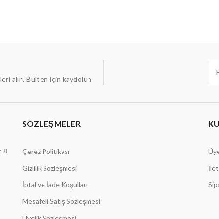
ileri alın. Bülten için kaydolun
SÖZLEŞMELER
K
: 8
Çerez Politikası
Üye
Gizlilik Sözleşmesi
İle
İptal ve İade Koşulları
Sip
Mesafeli Satış Sözleşmesi
Üyelik Sözleşmesi