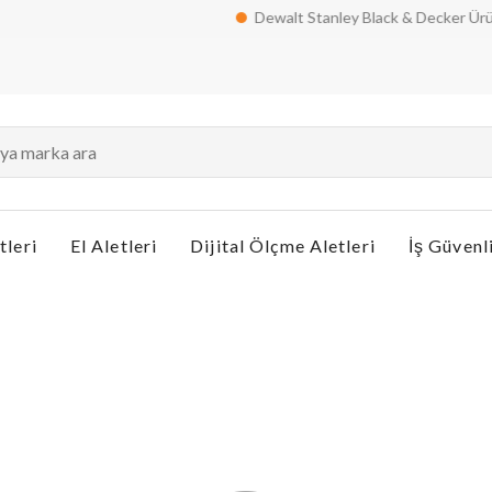
Dewalt Stanley Black & Decker Ürünlerind
tleri
El Aletleri
Dijital Ölçme Aletleri
İş Güvenl