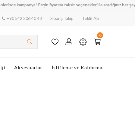
e kampanya! Peşin fiyatına taksit seçenekleri ile aradığınız her şey bura
+90 542 206 40 48
Sipariş Takip
Teklif Alın
0
iği
Aksesuarlar
İstifleme ve Kaldırma