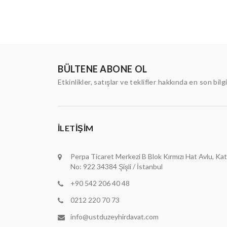
BÜLTENE ABONE OL
Etkinlikler, satışlar ve teklifler hakkında en son bilg
İLETIŞIM
Perpa Ticaret Merkezi B Blok Kırmızı Hat Avlu, Kat
No: 922 34384 Şişli / İstanbul
+90 542 206 40 48
0212 220 70 73
info@ustduzeyhirdavat.com