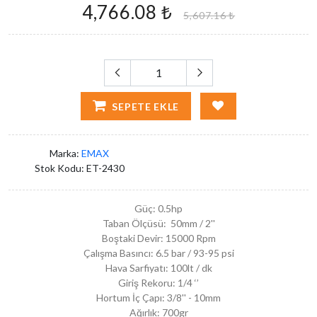
4,766.08 ₺
5,607.16 ₺
SEPETE EKLE
Marka:
EMAX
Stok Kodu:
ET-2430
Güç: 0.5hp
Taban Ölçüsü: 50mm / 2''
Boştaki Devir: 15000 Rpm
Çalışma Basıncı: 6.5 bar / 93-95 psi
Hava Sarfiyatı: 100lt / dk
Giriş Rekoru: 1/4 ‘’
Hortum İç Çapı: 3/8'' - 10mm
Ağırlık: 700gr