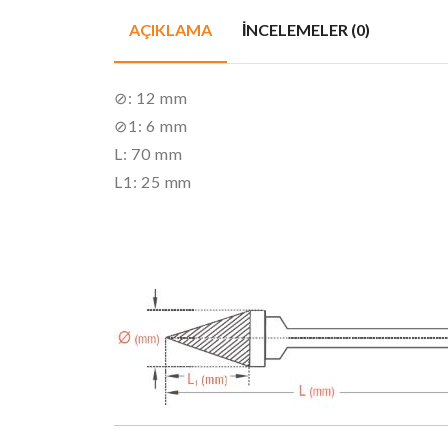
AÇIKLAMA
İNCELEMELER (0)
⊘: 12 mm
⊘1: 6 mm
L: 70 mm
L1: 25 mm