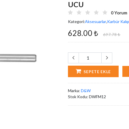
UCU
0 Yorum
Kategori:
Aksesuarlar
,
Karbür Kalıp
628.00 ₺
697.78 ₺
SEPETE EKLE
Marka:
D&W
Stok Kodu:
DWFM12