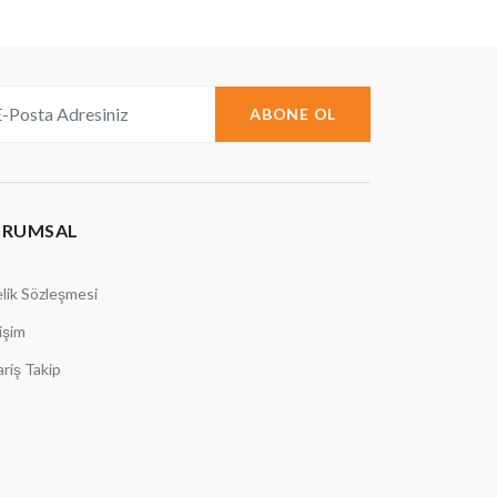
ABONE OL
URUMSAL
lik Sözleşmesi
tişim
ariş Takip