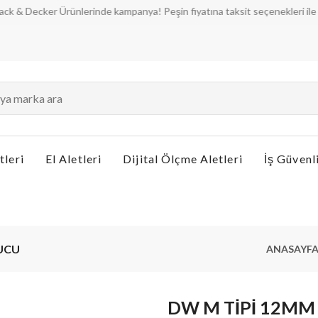
cker Ürünlerinde kampanya! Peşin fiyatına taksit seçenekleri ile aradığı
tleri
El Aletleri
Dijital Ölçme Aletleri
İş Güvenl
 UCU
ANASAYF
DW M TİPİ 12MM