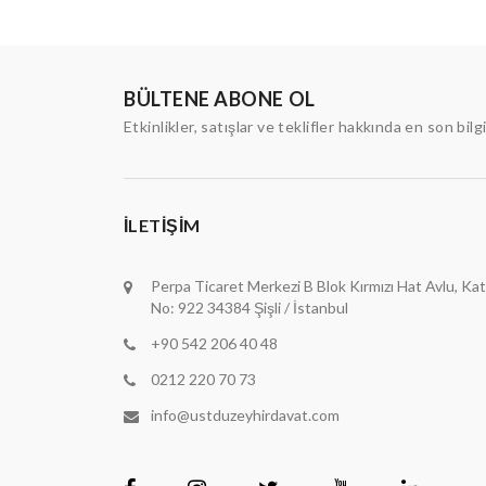
BÜLTENE ABONE OL
Etkinlikler, satışlar ve teklifler hakkında en son bilg
İLETIŞIM
Perpa Ticaret Merkezi B Blok Kırmızı Hat Avlu, Kat
No: 922 34384 Şişli / İstanbul
+90 542 206 40 48
0212 220 70 73
info@ustduzeyhirdavat.com