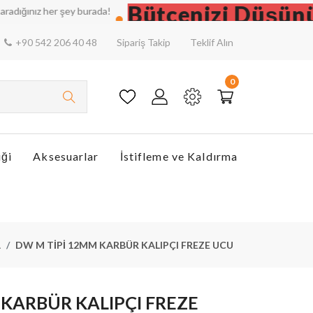
Bütçenizi Düşünün, N
nız her şey burada!
+90 542 206 40 48
Sipariş Takip
Teklif Alın
0
iği
Aksesuarlar
İstifleme ve Kaldırma
A
DW M TİPİ 12MM KARBÜR KALIPÇI FREZE UCU
 KARBÜR KALIPÇI FREZE