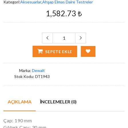
Kategori:
Aksesuarlar
,
Ahşap Elmas Daire Testreler
1,582.73 ₺
SEPETE EKLE
Marka:
Dewalt
Stok Kodu:
DT1943
AÇIKLAMA
İNCELEMELER (0)
Çap: 190 mm
Göbek Çapı: 30 mm