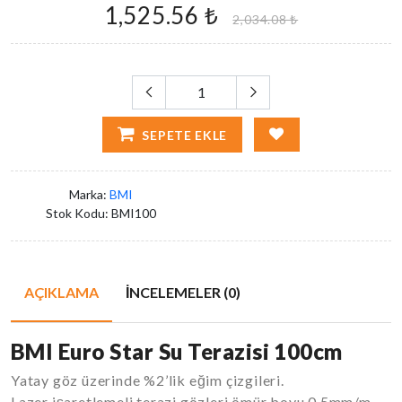
1,525.56 ₺
2,034.08 ₺
SEPETE EKLE
Marka:
BMI
Stok Kodu:
BMI100
AÇIKLAMA
İNCELEMELER (0)
BMI Euro Star Su Terazisi 100cm
Yatay göz üzerinde %2’lik eğim çizgileri.
Lazer işaretlemeli terazi gözleri ömür boyu 0.5mm/m