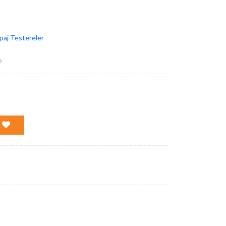
aj Testereler
₺