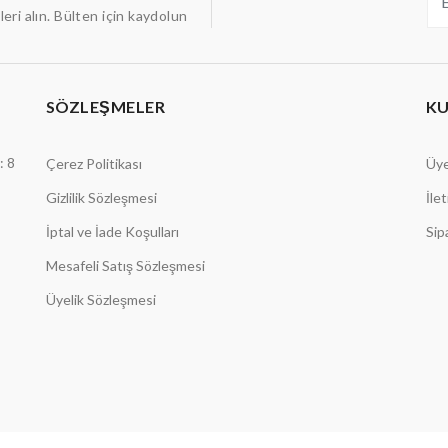
ileri alın. Bülten için kaydolun
SÖZLEŞMELER
K
: 8
Çerez Politikası
Üye
Gizlilik Sözleşmesi
İle
İptal ve İade Koşulları
Sip
Mesafeli Satış Sözleşmesi
Üyelik Sözleşmesi