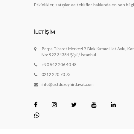
Etkinlikler, satışlar ve teklifler hakkında en son bilg
İLETIŞIM
Perpa Ticaret Merkezi B Blok Kırmızı Hat Avlu, Kat
No: 922 34384 Şişli / İstanbul
+90 542 206 40 48
0212 220 70 73
info@ustduzeyhirdavat.com