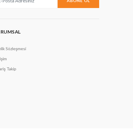
ABONE OL
URUMSAL
lik Sözleşmesi
tişim
ariş Takip