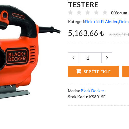
TESTERE
0 Yorum
Kategori:
Elektrikli El Aletleri
,
Dekup
5,163.66 ₺
5,737.40 
SEPETE EKLE
Marka:
Black Decker
Stok Kodu:
KS801SE