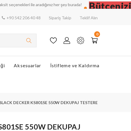
Bütçenizi Dü
nekleri ile aradığınız her şey burada!
+90 542 206 40 48
Sipariş Takip
Teklif Alın
0
iği
Aksesuarlar
İstifleme ve Kaldırma
BLACK DECKER KS801SE 550W DEKUPAJ TESTERE
S801SE 550W DEKUPAJ